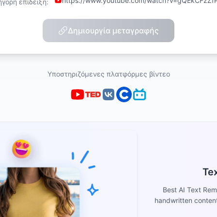
https://www.youtube.com/watch?v=gQEkCFzZf
ήγορη επίδειξη:
Δημιουργία μεταγραφής
Υποστηριζόμενες πλατφόρμες βίντεο
Te
Best AI Text Re
handwritten content