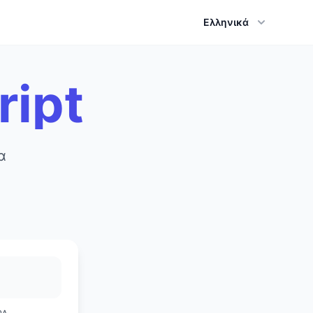
Ελληνικά
ript
α