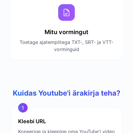
Mitu vormingut
Toetage ajatemplitega TXT-, SRT- ja VTT-
vorminguid
Kuidas Youtube'i ärakirja teha?
1
Kleebi URL
Kopeerige ja kleepige oma YouTube'i video