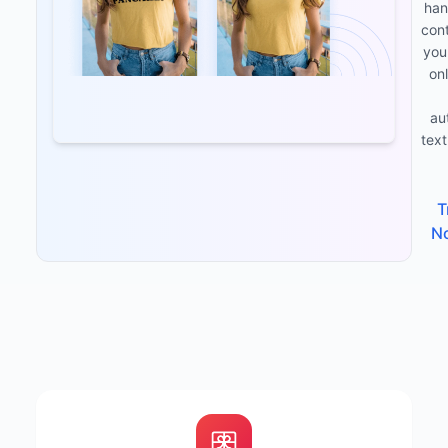
han
con
you
onl
au
tex
T
N